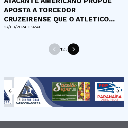
ATACANTE AMERICANO PROPÕE
APOSTA A TORCEDOR
CRUZEIRENSE QUE O ATLETICO
18/03/2024 • 14:41
SERA O GRANDE CA...
1
2
3