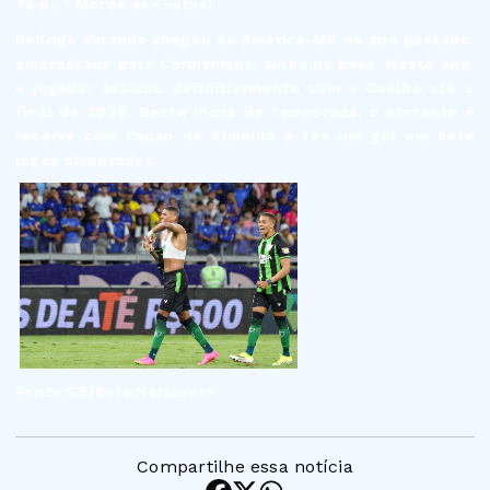
Tá p...? Morde as costas!
Rodrigo Varanda chegou ao América-MG no ano passado,
emprestado pelo Corinthians, ainda na base. Neste ano,
o jogador assinou definitivamente com o Coelho até o
final de 2026. Neste início de temporada, o atacante é
reserva com Cauan de Almeida e fez um gol em sete
jogos disputados.
Fonte:GE/Belo Horizonte
Compartilhe essa notícia