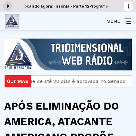
 -
Tocando agora: Insônia - Parte 12
Programação Tridimensional com 
MENU
idade de até 20 dias é aprovada no Senado
ÚLTIMAS
Bombeir
APÓS ELIMINAÇÃO DO
AMERICA, ATACANTE