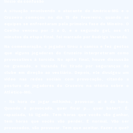
Início da confusão
A situação envolvendo o atacante do América-MG e o
Cruzeiro começou no dia 15 de fevereiro, quando as
equipes se enfrentaram pela primeira fase do Mineiro. O
Coelho venceu por 2 a 0, e o segundo gol, aos 41
minutos da etapa final, foi marcado por Rodrigo Varanda.
Na comemoração, o jogador tirou a camisa e fez gestos
que alguns jogadores do Cruzeiro interpretaram como
provocativos à torcida. No apito final, houve discussão
no gramado, e Varanda foi tirado por seguranças do
clube em direção ao vestiário. Depois, ele divulgou um
vídeo nas redes sociais com provocação, citando a
postura de jogadores do Cruzeiro na vitória sobre o
Atlético-MG.
- Na hora de jogar milhinho, provocar, aí é da hora.
Quando é provocado, quer ficar p... quer bater?. É,
rapaziada, tá ligado. Tem horas que vocês vão ganhar,
tem horas que vocês vão perder. É normal. Vão ser
provocados, vão provocar. Tem que aceitar. Fazer o que?