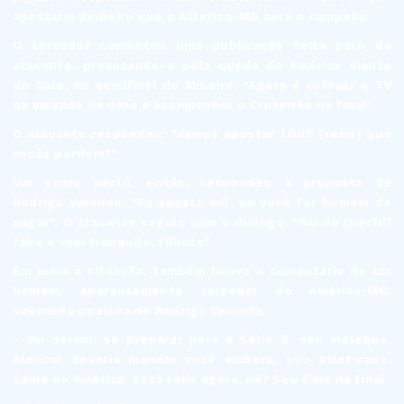
apostaria dinheiro que o Atlético-MG será o campeão.
O torcedor comentou uma publicação feita pelo do
atacante, provocando-o pela queda do América diante
do Galo, na semifinal do Mineiro: "Agora é colocar a TV
na varanda de casa e acompanhar o Cruzeirão na final".
O atacante respondeu: "Vamos apostar 1.000 (reais) que
vocês perdem?"
Um outro perfil, então, respondeu à proposta de
Rodrigo Varanda: "Eu aposto mil, se você for homem de
pagar". O atacante seguiu com o diálogo: "Sai do (perfil)
fake e vem tranquilo, filhote".
Em meio à situação, também houve o comentário de um
homem, aparentemente torcedor do América-MG,
cobrando postura de Rodrigo Varanda:
- Vai dormir, se preparar para a Série B, seu moleque.
Alencar deveria mandar você embora, seu atleticano.
Some do América. Está feliz agora, né? Seu time na final.