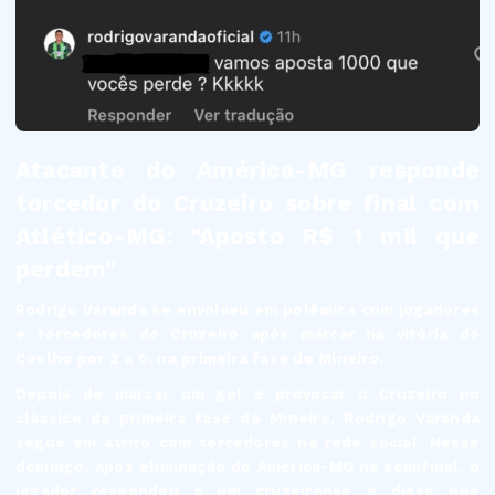
Atacante do América-MG responde
torcedor do Cruzeiro sobre final com
Atlético-MG: "Aposto R$ 1 mil que
perdem"
Rodrigo Varanda se envolveu em polêmica com jogadores
e torcedores do Cruzeiro após marcar na vitória do
Coelho por 2 a 0, na primeira fase do Mineiro.
Depois de marcar um gol e provocar o Cruzeiro no
clássico da primeira fase do Mineiro, Rodrigo Varanda
segue em atrito com torcedores na rede social. Nesse
domingo, após eliminação do América-MG na semifinal, o
jogador respondeu a um cruzeirense e disse que