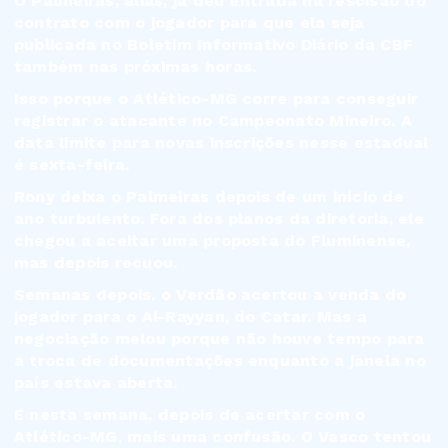
O Palmeiras, aliás, já deu entrada na rescisão do
contrato com o jogador para que ela seja
publicada no Boletim Informativo Diário da CBF
também nas próximas horas.
Isso porque o Atlético-MG corre para conseguir
registrar o atacante no Campeonato Mineiro. A
data limite para novas inscrições nesse estadual
é sexta-feira.
Rony deixa o Palmeiras depois de um início de
ano turbulento. Fora dos planos da diretoria, ele
chegou a aceitar uma proposta do Fluminense,
mas depois recuou.
Semanas depois, o Verdão acertou a venda do
jogador para o Al-Rayyan, do Catar. Mas a
negociação melou porque não houve tempo para
a troca de documentações enquanto a janela no
país estava aberta.
E nesta semana, depois de acertar com o
Atlético-MG, mais uma confusão. O Vasco tentou