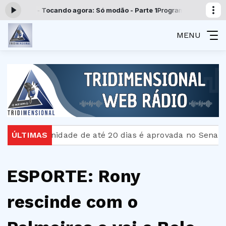
:00 -
Tocando agora: Só modão - Parte 1
Programação Tridimensional c
MENU
aternidade de até 20 dias é aprovada no Senado
ÚLTIMAS
Bo
ESPORTE: Rony
rescinde com o