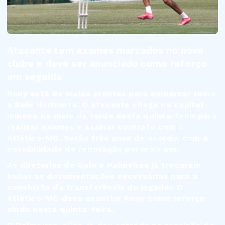
Atacante tem exames marcados no novo
clube e deve ser anunciado como reforço
em seguida
Rony está de malas prontas para embarcar rumo
a Belo Horizonte. O atacante chega na capital
mineira no meio da tarde desta quinta-feira para
realizar exames e assinar contrato com o
Atlético-MG. Serão três anos de acordo, com a
possibilidade de renovação por mais um.
As diretorias de Galo e Palmeiras já trocaram
todas as documentações necessárias para a
conclusão da transferência do jogador. O
Atlético-MG deve anunciar Rony como reforço
ainda nesta quinta-feira.