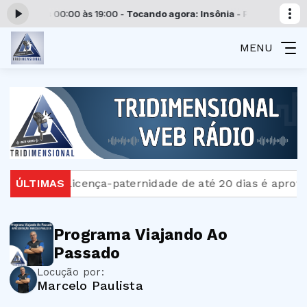
ional das 00:00 às 19:00 -
Tocando agora: Insônia - Parte 12
Program
MENU
inistra
ÚLTIMAS
Licença-paternidade de até 20 dias é aprov
Programa Viajando Ao
Passado
Locução por:
Marcelo Paulista