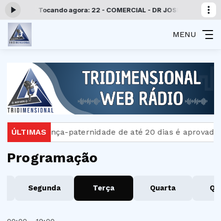
às 19:00 -
Tocando agora: 22 - COMERCIAL - DR JOSE MIGUEL 1102
MENU
tra
ÚLTIMAS
Licença-paternidade de até 20 dias é aprovada 
Programação
o
Segunda
Terça
Quarta
Qu