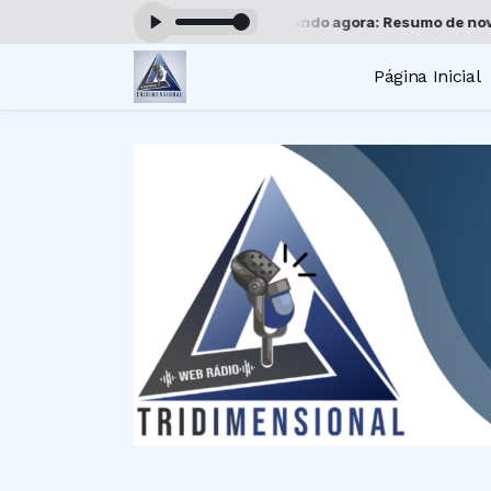
nsional das 00:00 às 19:00 -
Tocando agora: Resumo de novelas - P
Página Inicial