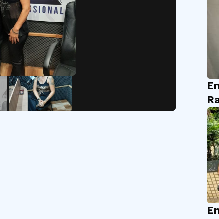
En
Ra
En