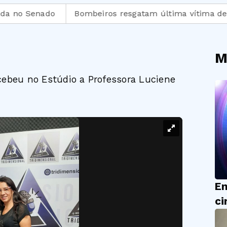
 Senado
Bombeiros resgatam última vítima de escomb
M
cebeu no Estúdio a Professora Luciene
En
ci