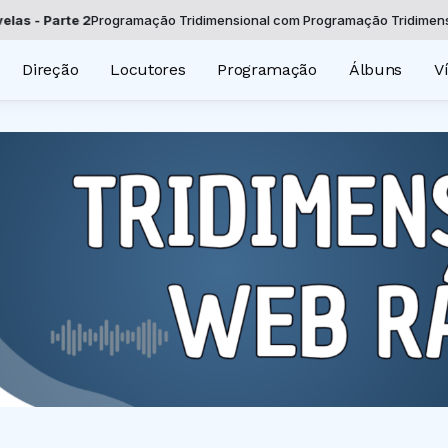
arte 2
Programação Tridimensional com Programação Tridimensional da
Direção
Locutores
Programação
Álbuns
V