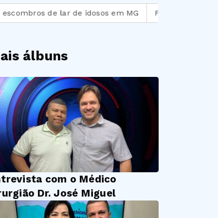
ros de lar de idosos em MG
Falta postura de respons
ais álbuns
trevista com o Médico
rurgião Dr. José Miguel