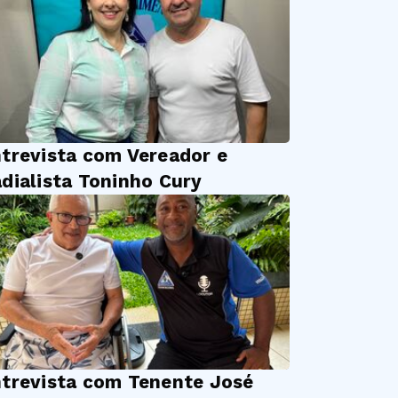
trevista com Vereador e
dialista Toninho Cury
trevista com Tenente José