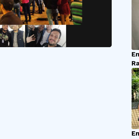
En
Ra
En