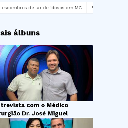
ros de lar de idosos em MG
Falta postura de respons
ais álbuns
trevista com o Médico
rurgião Dr. José Miguel