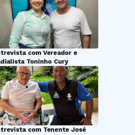
trevista com Vereador e
dialista Toninho Cury
trevista com Tenente José