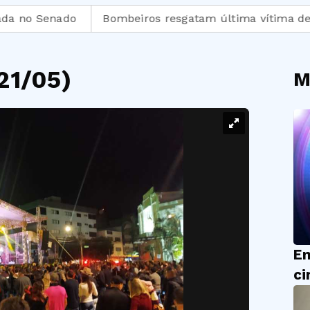
Senado
Bombeiros resgatam última vítima de escomb
21/05)
M
En
ci