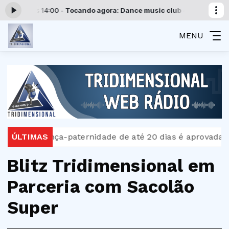
2:00 às 14:00 -
Tocando agora: Dance music club - Parte 2
Programaç
MENU
ÚLTIMAS
Licença-paternidade de até 20 dias é aprovada no 
Blitz Tridimensional em
Parceria com Sacolão
Super