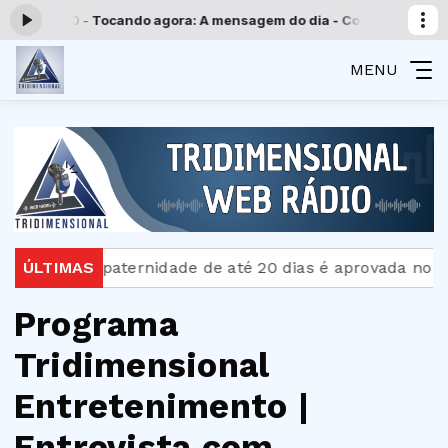
s 19:00 -
Tocando agora: A mensagem do dia - Completo
Programação
MENU
Licença-paternidade de até 20 dias é aprovada no Sen
ÚLTIMAS
Programa
Tridimensional
Entretenimento |
Entrevista com