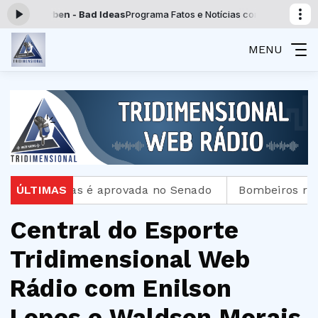
Alle Farben - Bad Ideas
Programa Fatos e Notícias com Enilson Lopes da
MENU
até 20 dias é aprovada no Senado
ÚLTIMAS
Bombeiros resgat
Central do Esporte
Tridimensional Web
Rádio com Enilson
Lopes e Waldson Morais