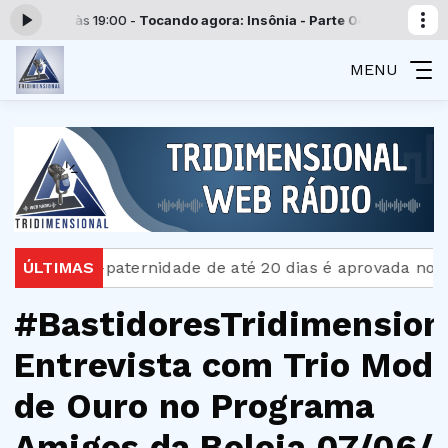
 00:00 às 19:00 -
Tocando agora: Insônia - Parte 04
Programação Trid
MENU
Licença-paternidade de até 20 dias é aprovada no Sen
ÚLTIMAS
#BastidoresTridimension
Entrevista com Trio Mod
de Ouro no Programa
Amigos da Boleia 07/06/