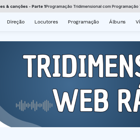
nções - Parte 1
Programação Tridimensional com Programação Tridimen
Direção
Locutores
Programação
Álbuns
V