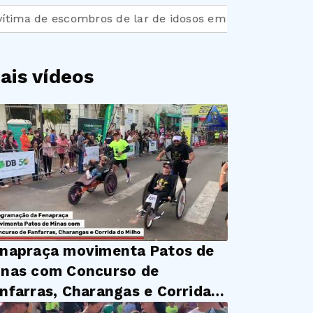
de escombros de lar de idosos em MG
Falta postura 
ais vídeos
napraça movimenta Patos de
nas com Concurso de
nfarras, Charangas e Corrida
 Milho