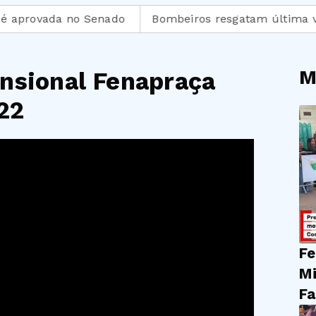
ovada no Senado
Bombeiros resgatam última vítima 
M
nsional Fenapraça
22
Fe
Mi
Fa
do