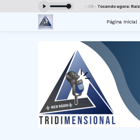
ação Tridimensional das 00:00 às 19:00 -
Tocando agora: Raízes & ca
Página Inicial