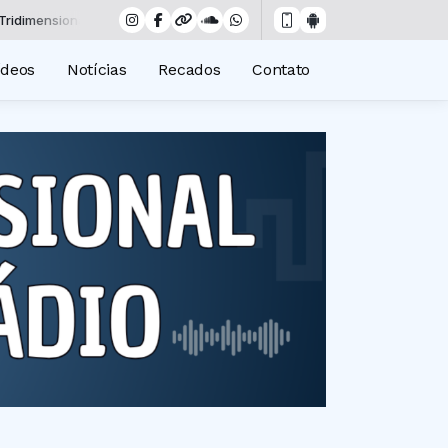
sional das 00:00 às 19:00 -
Tocando agora: Raízes & canções - Parte
ídeos
Notícias
Recados
Contato