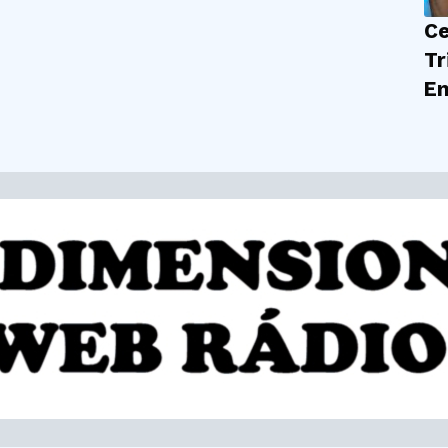
Ce
Tr
En
| 