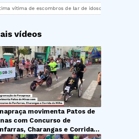
tima de escombros de lar de idosos em MG
Falta pos
ais vídeos
napraça movimenta Patos de
nas com Concurso de
nfarras, Charangas e Corrida
 Milho