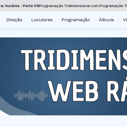
nia - Parte 06
Programação Tridimensional com Programação Tridimens
Direção
Locutores
Programação
Álbuns
V