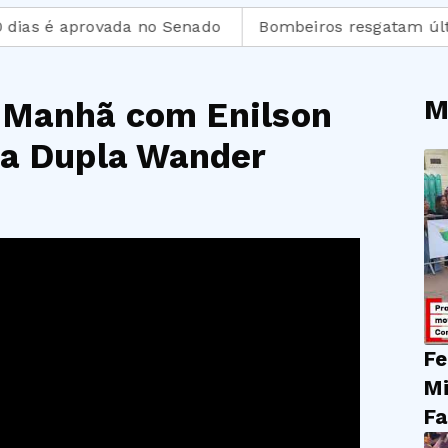
 é aprovada no Senado
Bombeiros resgatam última ví
M
 Manhã com Enilson
da Dupla Wander
Fe
Mi
Fa
do