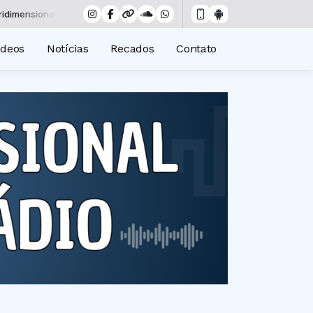
ional das 00:00 às 19:00 -
Tocando agora: Insônia - Parte 06
ídeos
Notícias
Recados
Contato