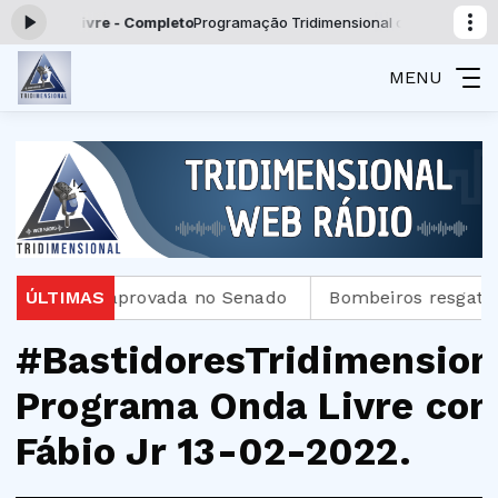
 Hora livre - Completo
Programação Tridimensional com Programação T
MENU
0 dias é aprovada no Senado
ÚLTIMAS
Bombeiros resgatam úl
#BastidoresTridimension
Programa Onda Livre co
Fábio Jr 13-02-2022.