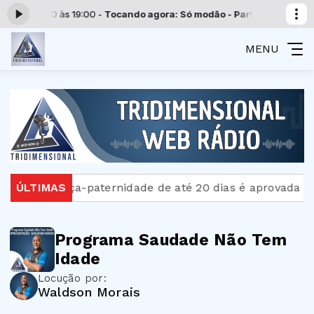
 das 00:00 às 19:00 -
Tocando agora: Só modão - Parte 1
Programação
MENU
ra
ÚLTIMAS
Licença-paternidade de até 20 dias é aprovada n
Programa Saudade Não Tem
Idade
Locução por:
Waldson Morais