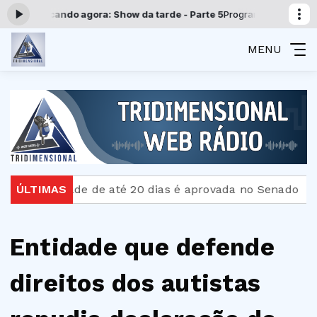
Tocando agora: Show da tarde - Parte 5
Programação Tridimensional 
MENU
rnidade de até 20 dias é aprovada no Senado
ÚLTIMAS
Bombe
Entidade que defende
direitos dos autistas