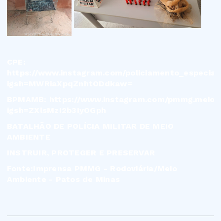
CPE:
https://www.instagram.com/policiamento_especia
igsh=MWRiaXpqZnhtODdkaw=
BPMAMB:
https://www.instagram.com/pmmg.meioa
igsh=ZXlsMzI2b3IyOGph
BATALHÃO DE POLÍCIA MILITAR DE MEIO
AMBIENTE
INSTRUIR, PROTEGER E PRESERVAR
Fonte:Imprensa PMMG - Rodoviária/Meio
Ambiente - Patos de Minas