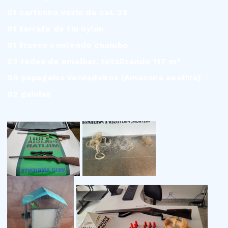
01 cartucho vazio de cal. 32
01 tarrafa de fio nylon
01 frasco contendo chumbo
03 redes de emalhar, totalizando 117 m²
04 papagaios verdadeiros (Amazona aestiva)
02 gaiolas