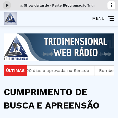
: Show da tarde - Parte 1
Programação Tridimensional com Programaçã
MENU
té 20 dias é aprovada no Senado
ÚLTIMAS
Bombeiros resgatam
CUMPRIMENTO DE
BUSCA E APREENSÃO