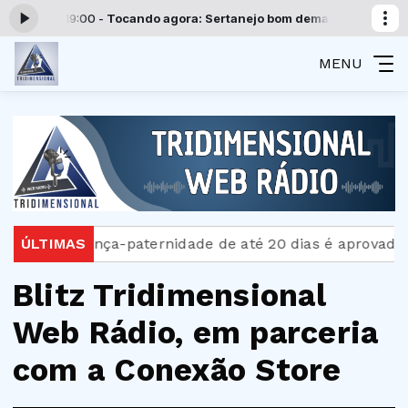
:00 às 19:00 -
Tocando agora: Sertanejo bom demais - Parte 7
Progra
MENU
a
ÚLTIMAS
Licença-paternidade de até 20 dias é aprovada no
Blitz Tridimensional
Web Rádio, em parceria
com a Conexão Store