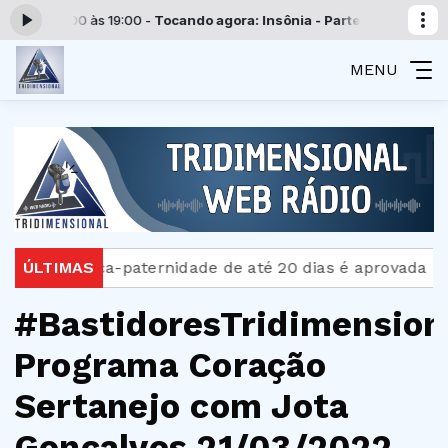
as 00:00 às 19:00 -
Tocando agora: Insônia - Parte 10
Programação Tr
MENU
Licença-paternidade de até 20 dias é aprovada no S
ÚLTIMAS
#BastidoresTridimension
Programa Coração
Sertanejo com Jota
Gonçalves 21/03/2022