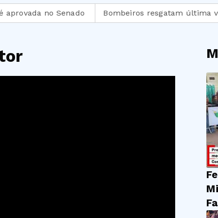
ovada no Senado
Bombeiros resgatam última vítima 
M
tor
Fe
Mi
Fa
do