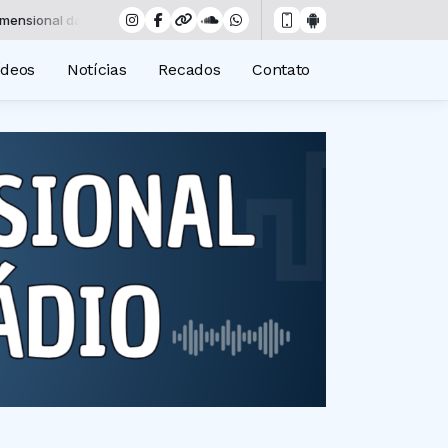
al das 00:00 às 19:00 -
Tocando agora: Play hits - Parte 4
ídeos
Notícias
Recados
Contato