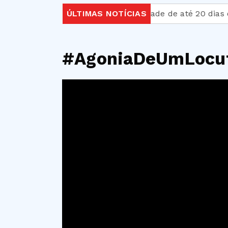
z ministra
Licença-paternidade de até 20 dias é apr
ÚLTIMAS NOTÍCIAS
#AgoniaDeUmLocu