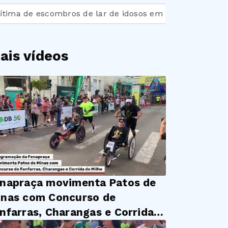
de escombros de lar de idosos em MG
Falta postura d
ais vídeos
napraça movimenta Patos de
nas com Concurso de
nfarras, Charangas e Corrida
 Milho