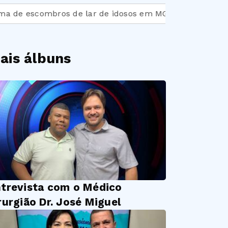
escombros de lar de idosos em MG
Falta postura de r
ais álbuns
trevista com o Médico
rurgião Dr. José Miguel