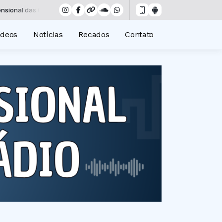
das 00:00 às 19:00 -
Tocando agora: Insônia - Parte 11
ídeos
Notícias
Recados
Contato