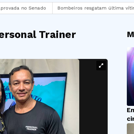
da no Senado
Bombeiros resgatam última vítima de 
ersonal Trainer
M
En
ci