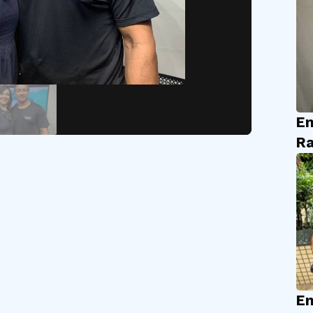
En
Ra
En