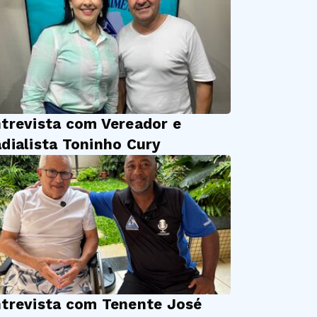
trevista com Vereador e
dialista Toninho Cury
trevista com Tenente José